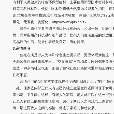
有利于人类健康的绿色环保型建材，主要使用新型防水密封材料
料等高科技材料。使使用的材料降低天然资源和能源的消耗。废
则.垃圾处理举措措施.实行垃圾分类收集，并由小区就地进行无
量化、无害化、资源化。http://www.yipin.cn/zl/
绿色生态住宅要强调与周边环境相融合，和谐一致、动静互补
境：同时应用高科技进行细节处理，提高人们住宅生活的舒适度
高品质的生活。使居住者感觉良好，身心健康。
3.亲情住宅
住宅在满足以人为本和绿色生态需求后，更应体现亲情这一元
会老龄化问题越来越突出， “空巢家庭”不断增多，同时邻里关
营造一种亲情社区氛围，加强了住宅社区的亲情沟通和相互的邻
住宅形态。
亲情住宅的“亲情”主要体现在住宅的规划设计上：在住宅家庭
一处。使家庭内部三代人有自己的独立生活空间还同时使子女可
带书房、卫生间。这样，有老人的家庭，老人就可以在这一层独
让老人有自己的独立生活空间，减少了两代人之间观念上差异的
流，增进两代人之间的感情，促进了家庭的和睦发展。