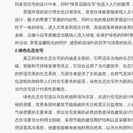
到多层住宅的设计中来，同时“情景花园住宅”也进入人们的眼界
景观环境的设计理念也日渐深化，使居住体验更能体现人文本
设计，极大的尊重了景观的均好性。同时出色的规划和景观设计
性于一体的绿化，进入式草皮和层次分明、高低错落有致的各类
桌椅、点缀小品等措施适当吸纳人流入绿地, 在保护绿色的同时
外活动, 享受温馨阳光的呵护, 感受鲜花绿叶的芬芳与清香的快乐。[本文转自
2.绿色生态住宅
真正的绿色生态住宅的内涵是全面的，它即适应当地的生态而
碳、智能和可持续发展等优点，它综合运用了当代建筑学、生态
的舒适完美的生态系统，为居住者提供了生机盎然，自然气息浓
化进程的加快和人们对住宅要求的提高，绿色生态住宅作为新的
当代住宅设计代表性新概念。
绿色生态住宅是以与自然相和谐为宗旨，在进行住宅的设计时
候的变暖，世界各国对建筑节能低碳的关注程度正日益增加，人
气候变暖的主要来源，所以住宅发展的必然趋势是绿色建筑设计
态住宅要充分利用太阳能，采用节能的建筑围护结构以及采暖和
理设置风冷系统，使建筑能够有效地利用自然风，以充分利用环