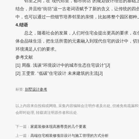
邻里之间，在“现代邻里，都市街坊”的规划设计理念的基础上
结合，并且给“街坊”这一古老词语赋予了新的含义，让传统的四
中，也可以通过一些细节培养邻里的亲情，比如将整个园区都种
4.结语
总之，随着社会的发展，人们对住宅会提出更高的要求，在住
体会品味生活，把生活所需的元素融入到现代住宅的设计中，切
环境满足人们的要求。
参考文献
[1] 周薇. 浅谈“环境设计中的城市生态住宅设计”[J]
[2] 王雯萱. “低碳”住宅设计 未来建筑的主流[J]
标签:
别墅设计参考
以上内容来自投稿或网络, 采集内容编辑会注明作者及出处, 但难免有疏漏和无
会即时处理, 转载请注明原作者和出处.
下一篇：
家庭装修体现高雅尊贵的几个要素
上一篇：
高端住宅精装修项目设计与施工管理的方式分析