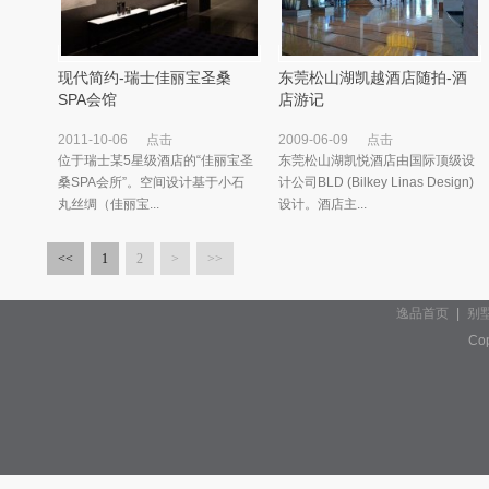
现代简约-瑞士佳丽宝圣桑
东莞松山湖凯越酒店随拍-酒
SPA会馆
店游记
2011-10-06
点击
2009-06-09
点击
位于瑞士某5星级酒店的“佳丽宝圣
东莞松山湖凯悦酒店由国际顶级设
桑SPA会所”。空间设计基于小石
计公司BLD (Bilkey Linas Design)
丸丝绸（佳丽宝...
设计。酒店主...
<<
1
2
>
>>
逸品首页
|
别
Cop